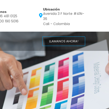
Ubicación
enos
Avenida 3 F Norte #41N-
16 481 0125
36
00 190 5016
Cali - Colombia
LLAMANOS AHORA!