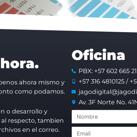
Oficina
hora.
PBX: +57 602 665 21
+57 316 4810125 / +
ríbenos ahora mismo y
ronto como podamos.
jagodigital@jagodi
Av. 3F Norte No. 41
n o desarrollo y
 al respecto, tambien
chivos en el correo.