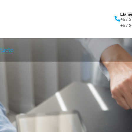
Llam
+57 3
+57 3
tacto